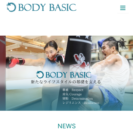
Home
News
コンテンツにスキップする
Business
Philosophy
About
Link
Form
Mail
NEWS