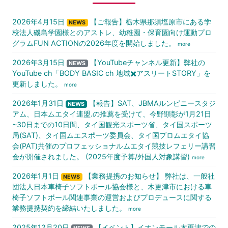
2026年4月15日
【ご報告】栃木県那須塩原市にある学
NEWS
校法人磯島学園様とのアストレ、幼稚園・保育園向け運動プロ
グラムFUN ACTIONの2026年度を開始しました。
more
2026年3月15日
【YouTubeチャンネル更新】弊社の
NEWS
YouTube ch「BODY BASIC ch 地域✖️アスリートSTORY」を
更新しました。
more
2026年1月31日
【報告】SAT、JBMAルンピニースタジ
NEWS
アム、日本ムエタイ連盟.の推薦を受けて、今野顕彰が1月21日
~30日までの10日間、タイ国観光スポーツ省、タイ国スポーツ
局(SAT)、タイ国ムエスポーツ委員会、タイ国プロムエタイ協
会(PAT)共催のプロフェッショナルムエタイ競技レフェリー講習
会が開催されました。 (2025年度予算/外国人対象講習)
more
2026年1月1日
【業務提携のお知らせ】 弊社は、一般社
NEWS
団法人日本車椅子ソフトボール協会様と、木更津市における車
椅子ソフトボール関連事業の運営およびプロデュースに関する
業務提携契約を締結いたしました。
more
2025年12月20日
【イベント】イオンモール木更津での