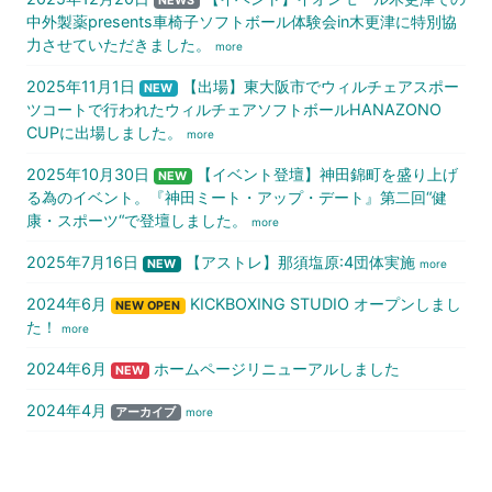
NEWS
中外製薬presents車椅子ソフトボール体験会in木更津に特別協
力させていただきました。
more
2025年11月1日
【出場】東大阪市でウィルチェアスポー
NEW
ツコートで行われたウィルチェアソフトボールHANAZONO
CUPに出場しました。
more
2025年10月30日
【イベント登壇】神田錦町を盛り上げ
NEW
る為のイベント。『神田ミート・アップ・デート』第二回“健
康・スポーツ“で登壇しました。
more
2025年7月16日
【アストレ】那須塩原:4団体実施
NEW
more
2024年6月
KICKBOXING STUDIO オープンしまし
NEW OPEN
た！
more
2024年6月
ホームページリニューアルしました
NEW
2024年4月
アーカイブ
more