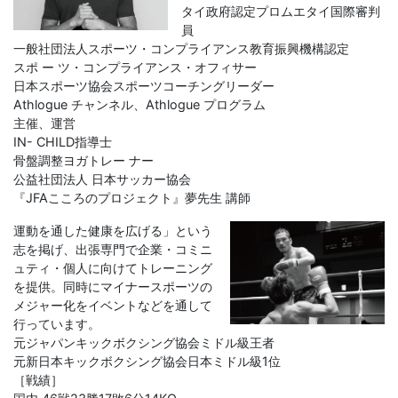
タイ政府認定プロムエタイ国際審判
員
一般社団法人スポーツ・コンプライアンス教育振興機構認定
スポ ー ツ・コンプライアンス・オフィサー
日本スポーツ協会スポーツコーチングリーダー
Athlogue チャンネル、Athlogue プログラム
主催、運営
IN- CHILD指導士
骨盤調整ヨガトレー ナー
公益社団法人 日本サッカー協会
『JFAこころのプロジェクト』夢先生 講師
運動を通した健康を広げる」という
志を掲げ、出張専門で企業・コミニ
ュティ・個人に向けてトレーニング
を提供。同時にマイナースポーツの
メジャー化をイベントなどを通して
行っています。
元ジャパンキックボクシング協会ミドル級王者
元新日本キックボクシング協会日本ミドル級1位
［戦績］