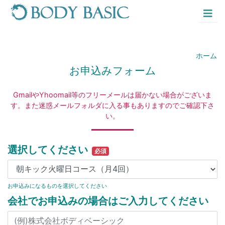
Home
News
コンテンツにスキップする
ホーム
Business
お申込みフォーム
Philosophy
GmailやYhoomail等のフリーメールは届かない場合がございま
す。また迷惑メールフォルダに入る事もありますのでご確認下さ
い。
About
Link
選択してください
必須
Form
お申込みになるものを選択してください
Mail
会社でお申込みの場合はご入力してください