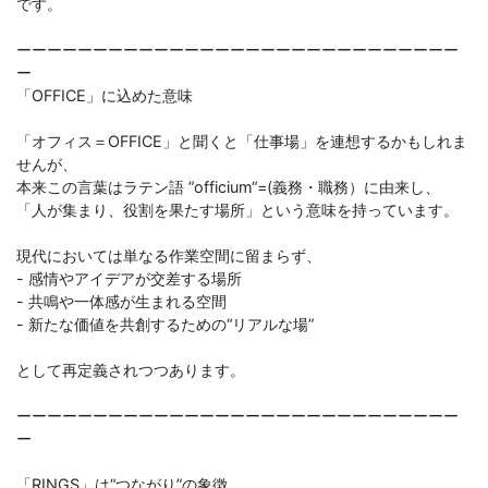
です。
ーーーーーーーーーーーーーーーーーーーーーーーーーーーーー
ー
「OFFICE」に込めた意味
「オフィス＝OFFICE」と聞くと「仕事場」を連想するかもしれま
せんが、
本来この言葉はラテン語 ”officium“=(義務・職務）に由来し、
「人が集まり、役割を果たす場所」という意味を持っています。
現代においては単なる作業空間に留まらず、
- 感情やアイデアが交差する場所
- 共鳴や一体感が生まれる空間
- 新たな価値を共創するための“リアルな場”
として再定義されつつあります。
ーーーーーーーーーーーーーーーーーーーーーーーーーーーーー
ー
「RINGS」は“つながり”の象徴