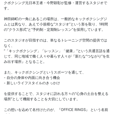
クボクシング元日本王者・今野顕彰が監修・運営するスタジオで
す。
神田錦町の一角にあるこの場所は、一般的なキックボクシングジ
ムとは異なり、あえて小規模な“スタジオ”という形を取り、1時間
の“クラス形式”と“予約制・定期制レッスン”を採用しています。
このスタジオが目指すのは、単なるトレーニング空間の提供では
なく、
“「キックボクシング」「レッスン」「健康」“という共通言語を通
じて、同じ地域で働く人々や暮らす人々が『新たな“つながり”を生
み出す場所』となること。
また、キックボクシングというスポーツを通して、
- 自分の身体や内面に向き合う機会
- 新しいライフスタイルのきっかけ
を提供することで、スタジオに訪れる方々の“心身の土台を整える
場所”として機能することを大切にしています。
この想いを込めて名付けたのが、『OFFICE RINGS』 という名前