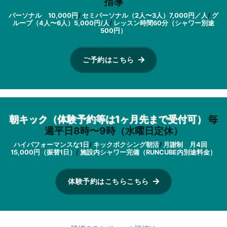
指導
パーソナル 10,000円
/
セミパーソナル（2人〜3人）7,000円／人
/
グ
ループ（4人〜6人）5,000円/人
/
レッスン時間60分（シャワー別途
500円）
ご予約はこちら
朝キック（体験予約等は1ヶ月先まで受付可）
毎
週平日8時〜9時（水曜日定休）
ハイパフォーマンスな1日
/
キックボクシング朝活
/
月謝制 月4回
15,000円（振替1日）
/
施設内シャワー完備（RUNCUBE内別途料金）
体験予約はこちらこちら