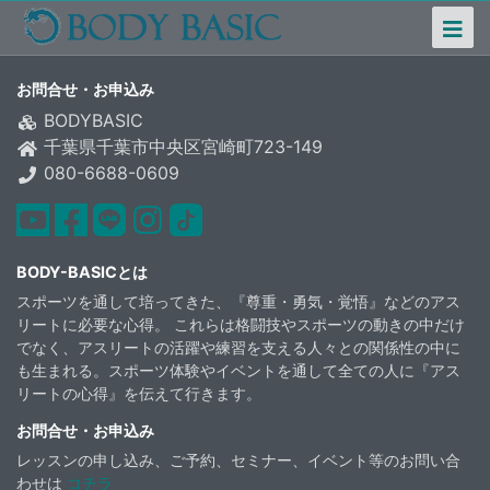
コンテンツにスキップする
Home
News
お問合せ・お申込み
BODYBASIC
Business
千葉県千葉市中央区宮崎町723-149
080-6688-0609
Philosophy
youtube
facebook
Line
instagram
TikTok
About
BODY-BASICとは
スポーツを通して培ってきた、『尊重・勇気・覚悟』などのアス
Link
リートに必要な心得。 これらは格闘技やスポーツの動きの中だけ
でなく、アスリートの活躍や練習を支える人々との関係性の中に
Form
も生まれる。スポーツ体験やイベントを通して全ての人に『アス
リートの心得』を伝えて行きます。
Mail
お問合せ・お申込み
レッスンの申し込み、ご予約、セミナー、イベント等のお問い合
わせは
コチラ